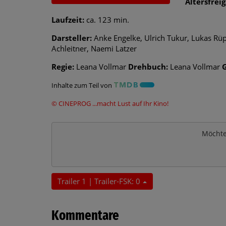
Altersfrei
Laufzeit:
ca. 123 min.
Darsteller:
Anke Engelke, Ulrich Tukur, Lukas Rüp
Achleitner, Naemi Latzer
Regie:
Leana Vollmar
Drehbuch:
Leana Vollmar
Inhalte zum Teil von
© CINEPROG ...macht Lust auf Ihr Kino!
Möchte
Trailer 1 | Trailer-FSK: 0
Kommentare