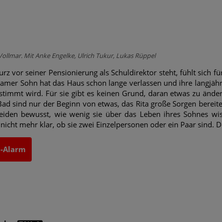
Vollmar. Mit Anke Engelke, Ulrich Tukur, Lukas Rüppel
urz vor seiner Pensionierung als Schuldirektor steht, fühlt sich f
amer Sohn hat das Haus schon lange verlassen und ihre langjährig
stimmt wird. Für sie gibt es keinen Grund, daran etwas zu änd
Bad sind nur der Beginn von etwas, das Rita große Sorgen bereitet
iden bewusst, wie wenig sie über das Leben ihres Sohnes wiss
st nicht mehr klar, ob sie zwei Einzelpersonen oder ein Paar sind
t-Alarm