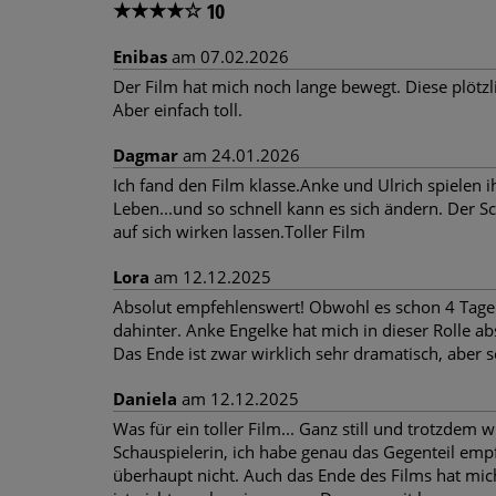
★
★
★
★
☆
10
Enibas
am 07.02.2026
Der Film hat mich noch lange bewegt. Diese plötzli
Aber einfach toll.
Dagmar
am 24.01.2026
Ich fand den Film klasse.Anke und Ulrich spielen 
Leben...und so schnell kann es sich ändern. Der S
auf sich wirken lassen.Toller Film
Lora
am 12.12.2025
Absolut empfehlenswert! Obwohl es schon 4 Tage he
dahinter. Anke Engelke hat mich in dieser Rolle a
Das Ende ist zwar wirklich sehr dramatisch, aber s
Daniela
am 12.12.2025
Was für ein toller Film... Ganz still und trotzdem
Schauspielerin, ich habe genau das Gegenteil em
überhaupt nicht. Auch das Ende des Films hat mic