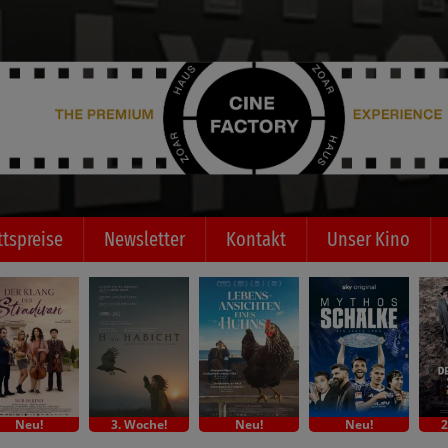
ttspreise
Newsletter
Kontakt
Unser Kino
Neu!
3. Woche!
Neu!
Neu!
2