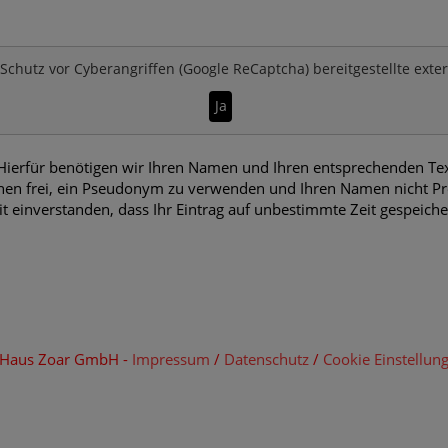
Schutz vor Cyberangriffen (Google ReCaptcha)
bereitgestellte exte
Ja
erfür benötigen wir Ihren Namen und Ihren entsprechenden Text.
en frei, ein Pseudonym zu verwenden und Ihren Namen nicht Pre
it einverstanden, dass Ihr Eintrag auf unbestimmte Zeit gespeich
m Haus Zoar GmbH -
Impressum
/
Datenschutz
/
Cookie Einstellun