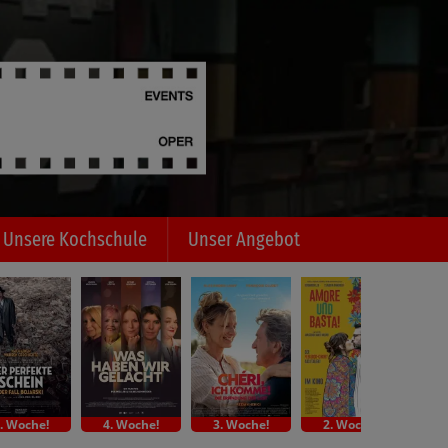
Unsere Kochschule
Unser Angebot
. Woche!
4. Woche!
3. Woche!
2. Woche!
Indi