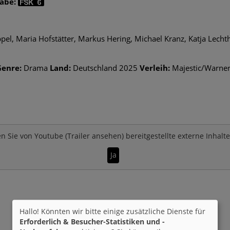
gabe:
pel, Maria Hofstätter, Markus Hering, Michael Kranz, Katja Lecht
Genre:
Drama
Land:
Deutschland 2025
Verleih:
Majestic/Warne
n Sie von
Youtube (Trailer ansehen)
bereitgestellte externe Inhalt
Ja
Hallo! Könnten wir bitte einige zusätzliche Dienste für
Erforderlich & Besucher-Statistiken und -