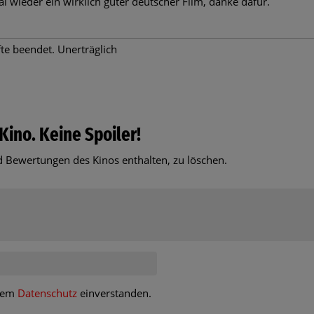
l wieder ein wirklich guter deutscher Film, danke dafür.
fte beendet. Unerträglich
Kino. Keine Spoiler!
 Bewertungen des Kinos enthalten, zu löschen.
 dem
Datenschutz
einverstanden.