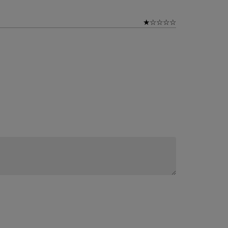
★
☆
☆
☆
☆