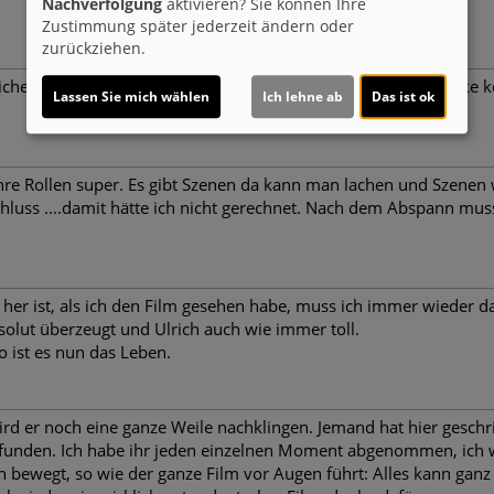
Nachverfolgung
aktivieren? Sie können Ihre
Zustimmung später jederzeit ändern oder
zurückziehen.
che Veränderung im Leben kann uns Alle treffen. Anke Engelke konn
Lassen Sie mich wählen
Ich lehne ab
Das ist ok
ihre Rollen super. Es gibt Szenen da kann man lachen und Szenen w
chluss ....damit hätte ich nicht gerechnet. Nach dem Abspann mus
r ist, als ich den Film gesehen habe, muss ich immer wieder dar
bsolut überzeugt und Ulrich auch wie immer toll.
o ist es nun das Leben.
 wird er noch eine ganze Weile nachklingen. Jemand hat hier gesch
pfunden. Ich habe ihr jeden einzelnen Moment abgenommen, ich wa
h bewegt, so wie der ganze Film vor Augen führt: Alles kann gan