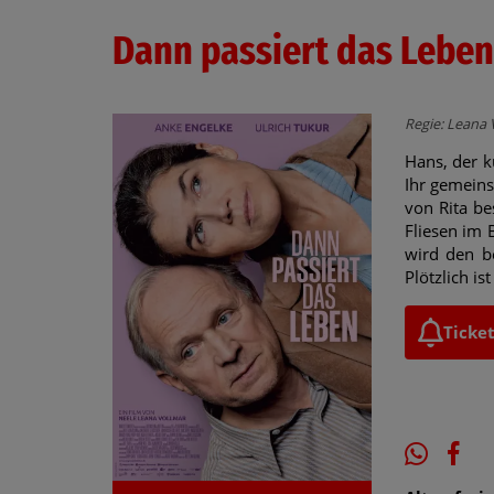
Dann passiert das Leben
Regie: Leana 
Hans, der k
Ihr gemeins
von Rita be
Fliesen im 
wird den be
Plötzlich i
Ticke