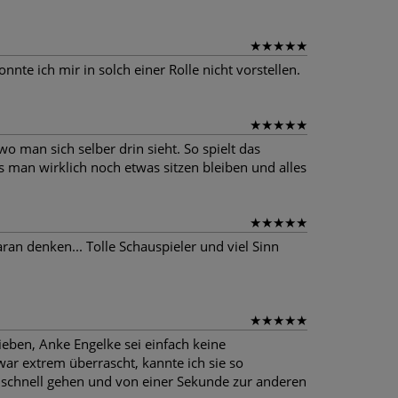
★
★
★
★
★
te ich mir in solch einer Rolle nicht vorstellen.
★
★
★
★
★
o man sich selber drin sieht. So spielt das
s man wirklich noch etwas sitzen bleiben und alles
★
★
★
★
★
an denken... Tolle Schauspieler und viel Sinn
★
★
★
★
★
rieben, Anke Engelke sei einfach keine
r extrem überrascht, kannte ich sie so
z schnell gehen und von einer Sekunde zur anderen