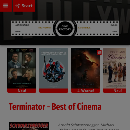
Start
4K
Neu!
4. Woche!
Neu!
Terminator - Best of Cinema
Arnold Schwarzenegger, Michael
Biehn und Linda Hamilton in einem