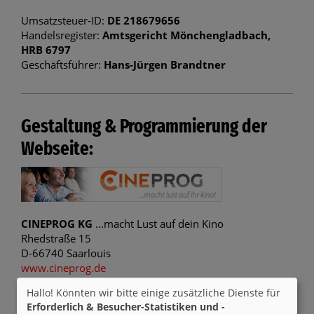
Umsatzsteuer-ID:
DE 218679656
Handelsregister:
Amtsgericht Mönchengladbach,
HRB 6797
Geschäftsführer:
Hans-Jürgen Brandtner
Gestaltung & Programmierung der
Webseite:
CINEPROG KG
...macht Lust auf dein Kino
Rhedstraße 15
D-66740 Saarlouis
www.cineprog.de
Hallo! Könnten wir bitte einige zusätzliche Dienste für
Erforderlich & Besucher-Statistiken und -