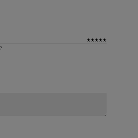
★
★
★
★
★
?