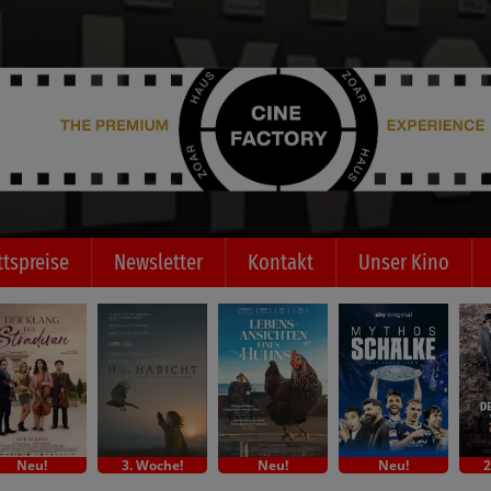
ttspreise
Newsletter
Kontakt
Unser Kino
Neu!
3. Woche!
Neu!
Neu!
2