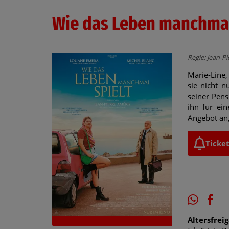
Wie das Leben manchmal
Regie: Jean-P
Marie-Line,
sie nicht n
seiner Pens
ihn für ei
Angebot an,
Ticke
Altersfrei