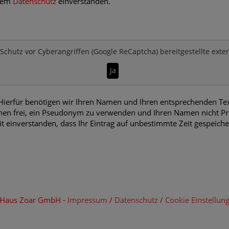
 dem
Datenschutz
einverstanden.
Schutz vor Cyberangriffen (Google ReCaptcha)
bereitgestellte exte
Ja
erfür benötigen wir Ihren Namen und Ihren entsprechenden Text.
en frei, ein Pseudonym zu verwenden und Ihren Namen nicht Pre
it einverstanden, dass Ihr Eintrag auf unbestimmte Zeit gespeich
m Haus Zoar GmbH -
Impressum
/
Datenschutz
/
Cookie Einstellun