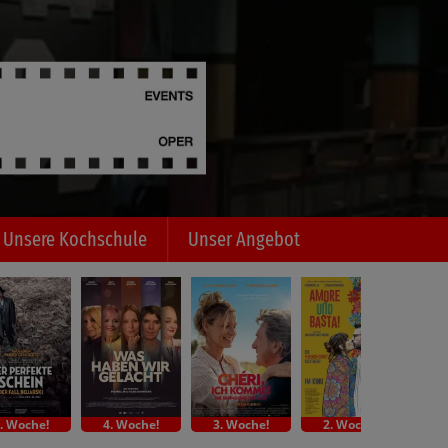
Unsere Kochschule
Unser Angebot
. Woche!
4. Woche!
3. Woche!
2. Woche!
Indi