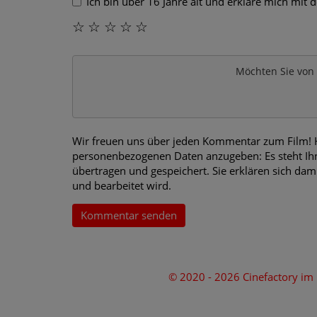
Ich bin über 16 Jahre alt und erkläre mich mit
☆
☆
☆
☆
☆
Möchten Sie von
Wir freuen uns über jeden Kommentar zum Film! Hi
personenbezogenen Daten anzugeben: Es steht Ihn
übertragen und gespeichert. Sie erklären sich dam
und bearbeitet wird.
Kommentar senden
© 2020 - 2026 Cinefactory i