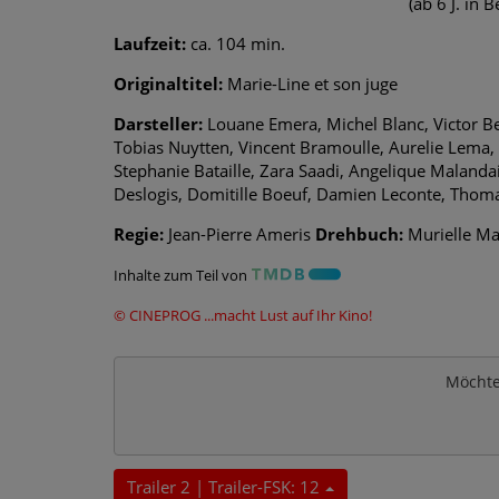
(ab 6 J. in 
Laufzeit:
ca. 104 min.
Originaltitel:
Marie-Line et son juge
Darsteller:
Louane Emera, Michel Blanc, Victor B
Tobias Nuytten, Vincent Bramoulle, Aurelie Lema, 
Stephanie Bataille, Zara Saadi, Angelique Malandai
Deslogis, Domitille Boeuf, Damien Leconte, Thoma
Regie:
Jean-Pierre Ameris
Drehbuch:
Murielle Ma
Inhalte zum Teil von
© CINEPROG ...macht Lust auf Ihr Kino!
Möchte
Trailer 2 | Trailer-FSK: 12