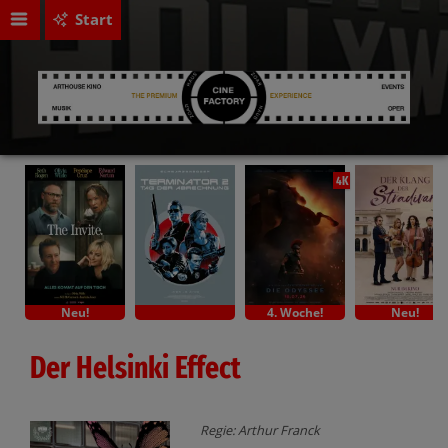
Start
4K
Neu!
4. Woche!
Neu!
Der Helsinki Effect
Regie: Arthur Franck