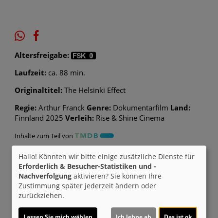
Altersfreigabe:
Laufzeit:
ca. 88 min.
Originaltitel:
The Helsinki Effect
Regie:
Arthur Franck
Genre:
Dokumentarfilm
Land:
Finnland 2025
Verleih:
Rise & Shine Cinema
Inhalte zum Teil von
© CINEPROG ...macht Lust auf Ihr Kino!
Hallo! Könnten wir bitte einige zusätzliche Dienste für
Erforderlich & Besucher-Statistiken und -
Nachverfolgung
aktivieren? Sie können Ihre
Möchten Sie von
Youtube (Trailer ansehen)
Zustimmung später jederzeit ändern oder
bereitgestellte externe Inhalte laden?
zurückziehen.
Ja
Lassen Sie mich wählen
Ich lehne ab
Das ist ok