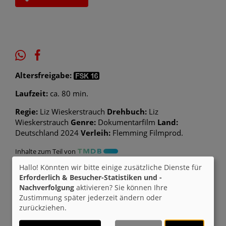
Altersfreigabe:
Laufzeit:
ca. 80 min.
Regie:
Liz Wieskerstrauch
Drehbuch:
Liz
Wieskerstrauch
Genre:
Dokumentarfilm
Land:
Deutschland 2024
Verleih:
Flemming Filmprod.
Inhalte zum Teil von
Hallo! Könnten wir bitte einige zusätzliche Dienste für
© CINEPROG ...macht Lust auf Ihr Kino!
Erforderlich & Besucher-Statistiken und -
Nachverfolgung
aktivieren? Sie können Ihre
Zustimmung später jederzeit ändern oder
Möchten Sie von
Youtube (Trailer ansehen)
zurückziehen.
bereitgestellte externe Inhalte laden?