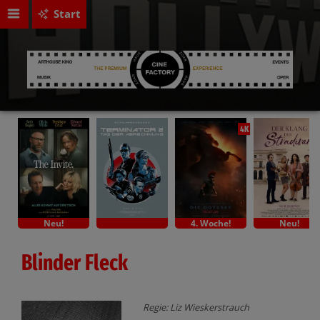
Start
4K
Neu!
4. Woche!
Neu!
Blinder Fleck
Regie: Liz Wieskerstrauch