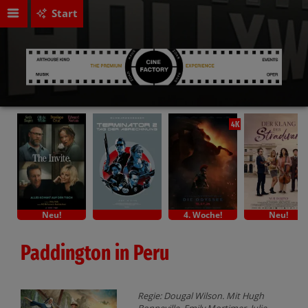
Start
4K
Neu!
4. Woche!
Neu!
Paddington in Peru
Regie: Dougal Wilson. Mit Hugh
Bonneville, Emily Mortimer, Julie