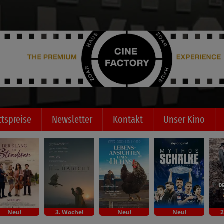
ttspreise
Newsletter
Kontakt
Unser Kino
Neu!
3. Woche!
Neu!
Neu!
2