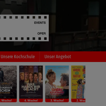
Unsere Kochschule
Unser Angebot
. Woche!
4. Woche!
3. Woche!
2. Woche!
Indi